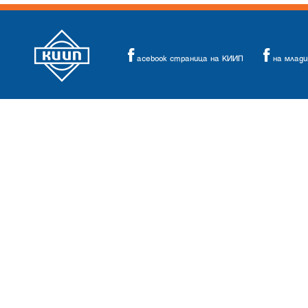
acebook страница на КИИП
на млад