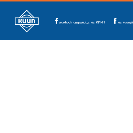
acebook страница на КИИП
на млад