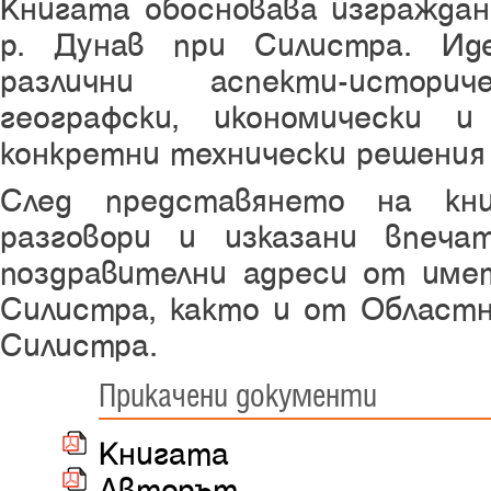
Книгата обосновава изгражда
р. Дунав при Силистра. Ид
различни аспекти-историче
географски, икономически 
конкретни технически решения 
След представянето на кни
разговори и изказани впеча
поздравителни адреси от им
Силистра, както и от Областн
Силистра.
Прикачени документи
Книгата
Авторът