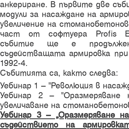
анкериране. В първите две съб
модули за насаждане на армиро
увеличение на стоманобетонови
част от софтуера Profis E
събитие ще е продълж
съдействащата армировка при 
1992-4.
Събитията са, както следва:
Уебинар 1 – "Революция в насаж
Уебинар 2 – "Оразмеряване 
увеличаване на стоманобетонов
Уебинар 3 – „Оразмеряване н
съдействието на армировка