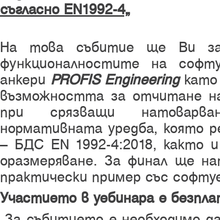
съгласно EN1992-4“
На това събитие ще Ви зап
функционалностите на софту
анкери
PROFIS Engineering
като 
възможността за отчитане н
при срязващи натоварва
нормативната уредба, която р
– БДС EN 1992-4:2018, както 
оразмеряване. За финал ще на
практически пример със софту
Участието в уебинара е безпла
За събитието е необходимо д