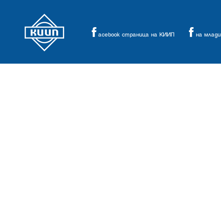
acebook страница на КИИП
на млад