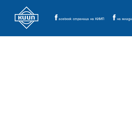
acebook страница на КИИП
на млад