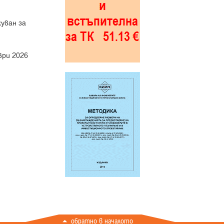
уван за
ври 2026
обратно в началото