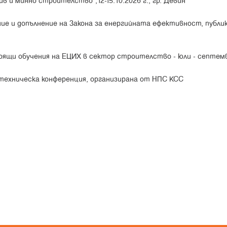
в и минно строителство",12-15.10.2026 г., гр. Девин
ние и допълнение на Закона за енергийната ефективност, публик
оящи обучения на ЕЦИХ в сектор строителство - юли - септем
 техническа конференция, организирана от НПС КСС