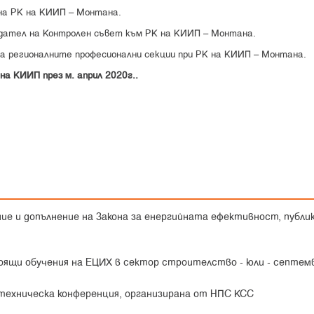
на РК на КИИП – Монтана.
дател на Контролен съвет към РК на КИИП – Монтана.
 регионалните професионални секции при РК на КИИП – Монтана.
на КИИП през м. април 2020г..
ние и допълнение на Закона за енергийната ефективност, публик
оящи обучения на ЕЦИХ в сектор строителство - юли - септем
 техническа конференция, организирана от НПС КСС