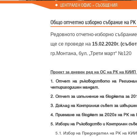
Prev
Next
ЦЕНТРАЛЕН ОФИС » СЪОБЩЕНИЯ
Общо отчетно изборно събрание на РК
Редовното отчетно-изборно събрание 
ще се проведе на
15.02.2020г. (събо
гр.Монтана, бул. „Трети март“ №120
Проект за дневен ред на ОС на РК на КИ
1. Отчет на ръководството на Регионал
четиригодишен мандат.
2. Отчет за изпълнение на бюджета за 20
3. Доклад на Контролния съвет за извърш
4. Приемане на бюджет за 2020г на РК н
5. Избори на Ръководство и Контролен съ
5.1. Избор на Председател на РК на КИИ