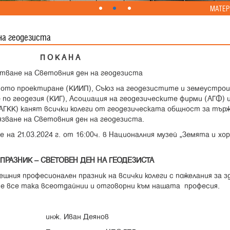
МАТЕР
на геодезиста
П О К А Н А
стване на Световния ден на геодезиста
ото проектиране (КИИП), Съюз на геодезистите и земеустро
 по геодезия (КИГ), Асоциация на геодезическите фирми (АГФ) 
(АГКК) канят всички колеги от геодезическата общност за тъ
зване на Световния ден на геодезиста.
а 21.03.2024 г. от 16:00ч. в Националния музей „Земята и хор
ПРАЗНИК – СВЕТОВЕН ДЕН НА ГЕОДЕЗИСТА
ешния професионален празник на всички колеги с пожелания за з
те все така всеотдайнии и отговорни към нашата професия.
 Деянов