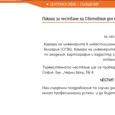
Prev
Next
ЦЕНТРАЛЕН ОФИС » СЪОБЩЕНИЯ
Покана за честване на Световния ден 
за че
Камара на инженерите в инвестиционн
България (СГЗБ), Камара на инженерите
по геодезия, картография и кадастър 
отбеля
Тържественото честване ще се проведе н
София, бул. „Черни връх“ № 4.
ЧЕСТИТ 
Най-сърдечни поздравления по случай дн
много професионални успехи и да бъде
инж. Иван