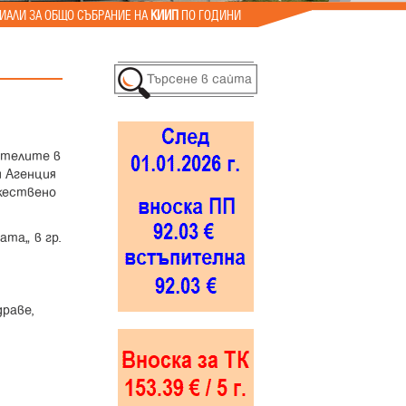
ИАЛИ ЗА ОБЩО СЪБРАНИЕ НА
КИИП
ПО ГОДИНИ
ителите в
и Агенция
ржествено
ата“ в гр.
драве,