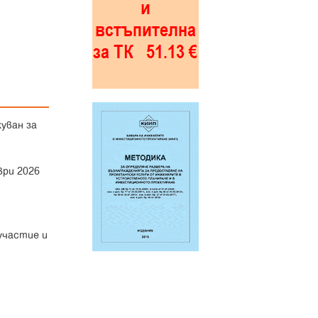
уван за
ври 2026
участие и