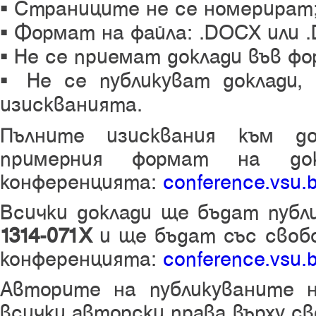
▪ Страниците не се номерират
▪ Формат на файла: .DOCX или .D
▪ Не се приемат доклади във ф
▪ Не се публикуват доклади,
изискванията.
Пълните изисквания към д
примерния формат на до
конференцията:
conference.vsu.
Всички доклади ще бъдат публ
1314-071Х
и ще бъдат със своб
конференцията:
conference.vsu.
Авторите на публикуваните н
всички авторски права върху св