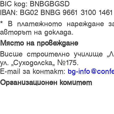
BIC код: BNBGBGSD
IBAN: BG02 BNBG 9661 3100 1461
* В платежното нареждане з
авторът на доклада.
Място на провеждане
Висше строително училище „Лю
ул. „Суходолска“ №175.
Е-mail за контакт:
bg-info@conf
Организационен комитет