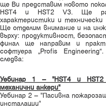
ще Ви представим новото покол
HST4 и HST2 V3. Ще раз
характеристики и технически 
Ще отделим внимание и на инж
върху: продуктивност, безопас
финал ще направим и практ
софтуера „Profis Engineering
следва:
Уебинар 1 – "HST4
и
HST
механични анкери
"
Уебинар 2 – "Пасивна пожароза
инсталации"