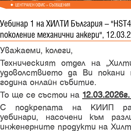
ЦЕНТРАЛЕН ОФИС » СЪОБЩЕНИЯ
Уебинар 1 на ХИЛТИ България – "HST
поколение механични анкери", 12.03.2
Уважаеми, кол
Техническият отдел на „Хил
удоволствието да Ви покани
година онлайн събитие.
То ще се състои на
12
.
03
.20
26
г
С подкрепата на КИИП ра
уебинари, насочени към раз
инженерните продукти на Хилт