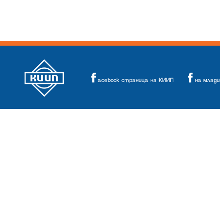
acebook страница на КИИП
на млад