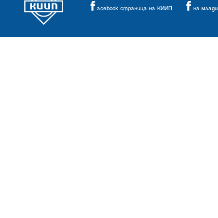
acebook страница на КИИП
на млад