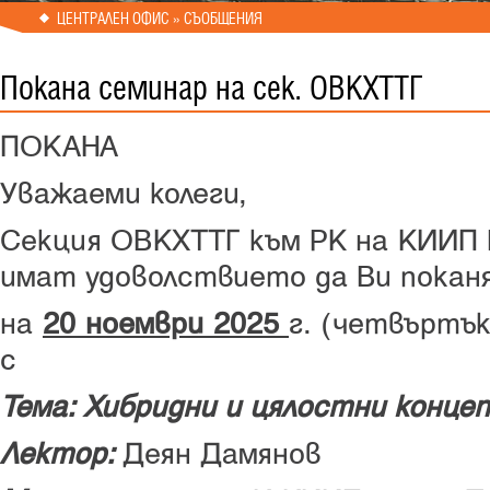
ЦЕНТРАЛЕН ОФИС » СЪОБЩЕНИЯ
Покана семинар на сек. ОВКХТТГ
ПОКАНА
Уважаеми колеги,
Секция ОВКХТТГ към РК на КИИП
имат удоволствието да Ви покан
на
20 ноември
2025
г. (четвъртък
с
Тема: Хибридни и цялостни конце
Лектор:
Деян Дамянов