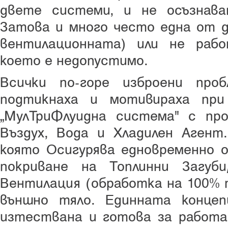
двете системи, и не осъзнав
Затова и много често една от 
вентилационната) или не работ
което е недопустимо.
Всички по-горе изброени про
подтикнаха и мотивираха пр
„МулТриФлуидна система" с пр
Въздух, Вода и Хладилен Агент
която Осигурява едновременно о
покриване на Топлинни Загуби
Вентилация (обработка на 100% п
външно тяло. Единната концеп
изтествана и готова за работа