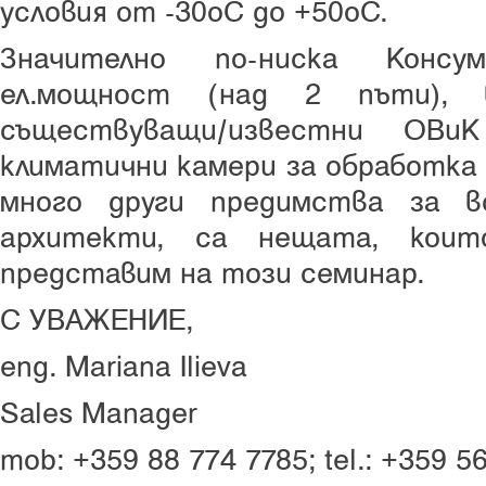
условия от -30оС до +50оС.
Значително по-ниска Консу
ел.мощност (над 2 пъти), 
съществуващи/известни ОВи
климатични камери за обработка 
много други предимства за в
архитекти, са нещата, кои
представим на този семинар.
С УВАЖЕНИЕ,
eng. Mariana Ilieva
Sales Manager
mob: +359 88 774 7785; tel.: +359 5