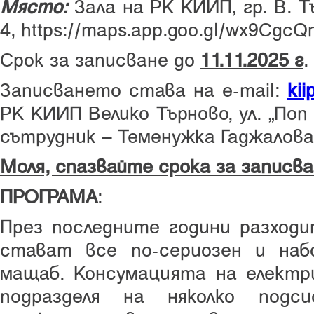
Място:
Зала на РК КИИП, гр. В. Т
4, https://maps.app.goo.gl/wx9Cg
Срок за записване до
11.11.2025 г
.
Записването става на e-mail:
kii
РК КИИП Велико Търново, ул. “По
сътрудник – Теменужка Гаджалова
Моля, спазвайте срока за записване
ПРОГРАМА
:
През последните години разходи
стават все по-сериозен и наб
мащаб. Консумацията на електр
подразделя на няколко подс