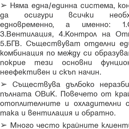
➢ Няма една/единна система, ко
да осигури всички необхо
едновременно, а именно: 1.О
3.Вентилация, 4.Контрол на О
5.БГВ. Съществуват отделни ед
комбинация по между си образув
покрие тези основни фунцио
неефективен и скъп начин.
➢ Съществува дълбоко неразби
пълната ОВиК. Повечето от кра
отоплителните и охладителни 
така и вентилация и обратно.
➢ Много често крайните клиенти