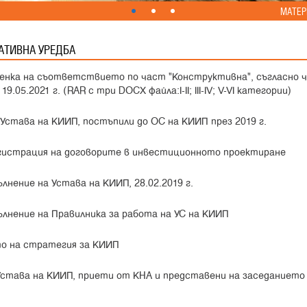
МАТЕР
АТИВНА УРЕДБА
ценка на съответствието по част "Конструктивна", съгласно чл
.05.2021 г. (RAR с три DOCX файла:I-II; III-IV; V-VI категории)
 Устава на КИИП, постъпили до ОС на КИИП през 2019 г.
егистрация на договорите в инвестиционното проектиране
лнение на Устава на КИИП, 28.02.2019 г.
ълнение на Правилника за работа на УС на КИИП
о на стратегия за КИИП
Устава на КИИП, приети от КНА и представени на заседанието 