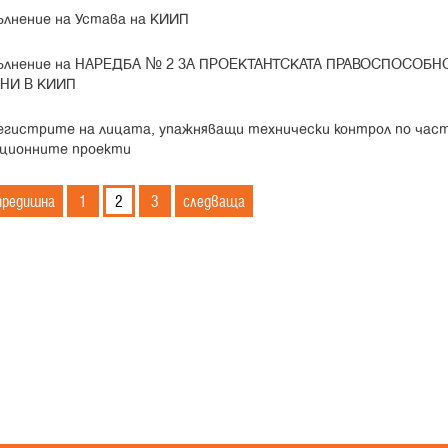
ълнение на Устава на КИИП
опълнение на НАРЕДБА № 2 ЗА ПРОЕКТАНТСКАТА ПРАВОСПОСОБН
НИ В КИИП
регистрите на лицата, упажняващи технически контрол по час
иционните проекти
предишна
1
2
3
следваща