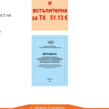
ОСТ НА
т
обратно в началото