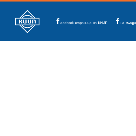
acebook страница на КИИП
на млад