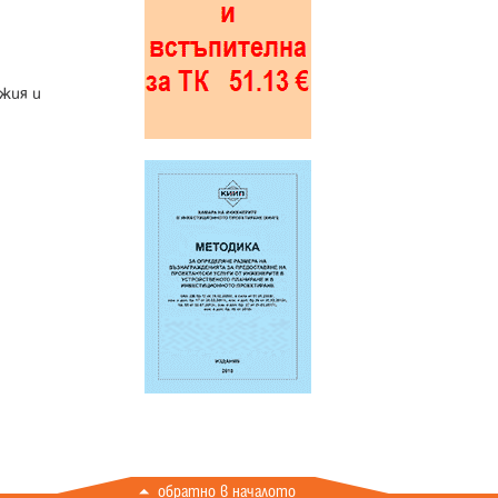
жия и
обратно в началото