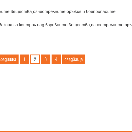
ивните вещества,огнестрелните оръжия и боеприпасите
 Закона за контрол над взривните вещества,огнестрелните оръ
предишна
1
2
3
4
следваща