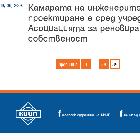
Камарата на инженерите
19/ 06/ 2008
проектиране е сред учре
Асоциацията за реновир
собственост
предишна
1
38
39
...
acebook страница на КИИП
на млад