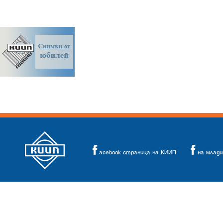
acebook страница на КИИП
на млад