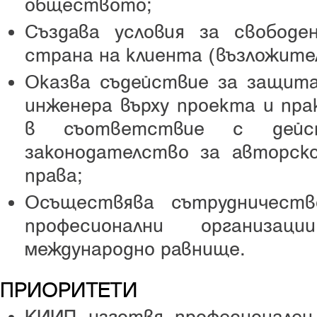
обществото;
Създава условия за свобод
страна на клиента (възложител
Оказва съдействие за защит
инженера върху проекта и пра
в съответствие с дейс
законодателство за авторск
права;
Осъществява сътрудничест
професионални организа
международно равнище.
ПРИОРИТЕТИ