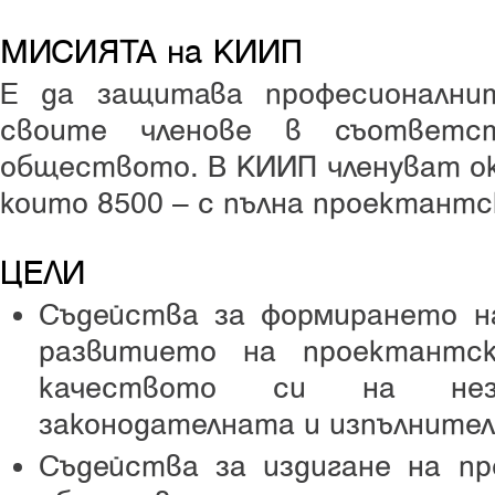
МИСИЯТА на КИИП
Е да защитава професионални
своите членове в съответс
обществото. В КИИП членуват ок
които 8500 – с пълна проектантс
ЦЕЛИ
Съдейства за формирането н
развитието на проектантс
качеството си на нез
законодателната и изпълнител
Съдейства за издигане на п