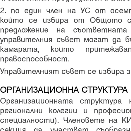
2. по един член на УС от осем
който се избира от Общото с
предложение на съответната
управителния съвет могат да б
камарата, които притежава
правоспособност.
Управителният съвет се избира за
ОРГАНИЗАЦИОННА СТРУКТУРА
Организационната структура
регионални колегии и професио
специалности). Членовете на К
секция да участват съобраз