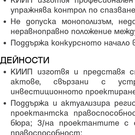
КИИП изготвя професионален
упражнява контрол по спазване
Не допуска монополизъм, не
неравноправно положение межд
Поддържа конкурсното начало 
ДЕЙНОСТИ
КИИП изготвя и представя 
актове, свързани с устр
инвестиционното проектиран
Поддържа и актуализира регис
проектантска правоспособно
бюра; 3/на проектантите с 
правоспособност;