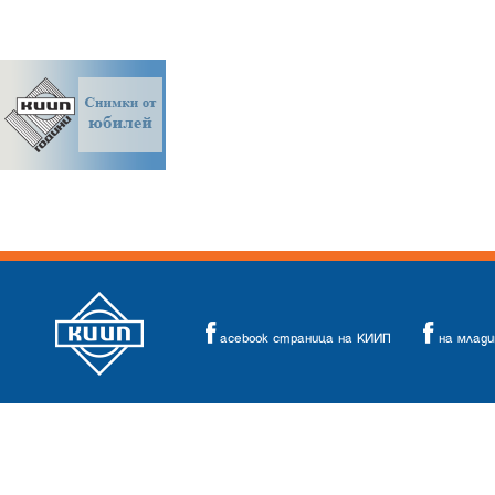
acebook страница на КИИП
на млад