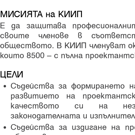
МИСИЯТА на КИИП
Е да защитава професионални
своите членове в съответс
обществото. В КИИП членуват ок
които 8500 – с пълна проектантс
ЦЕЛИ
Съдейства за формирането н
развитието на проектантс
качеството си на нез
законодателната и изпълнител
Съдейства за издигане на п