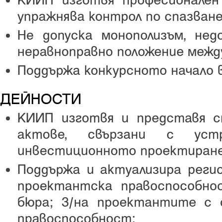
КИИП изготвя професионален
упражнява контрол по спазване
Не допуска монополизъм, не
неравноправно положение межд
Поддържа конкурсното начало 
ДЕЙНОСТИ
КИИП изготвя и представя 
актове, свързани с устр
инвестиционното проектиран
Поддържа и актуализира регис
проектантска правоспособно
бюра; 3/на проектантите с 
правоспособност;