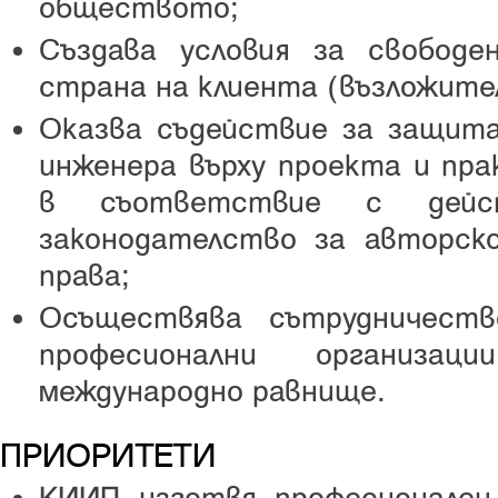
обществото;
Създава условия за свобод
страна на клиента (възложител
Оказва съдействие за защит
инженера върху проекта и пра
в съответствие с дейс
законодателство за авторск
права;
Осъществява сътрудничест
професионални организа
международно равнище.
ПРИОРИТЕТИ