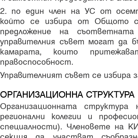
2. по един член на УС от осем
който се избира от Общото с
предложение на съответната
управителния съвет могат да б
камарата, които притежава
правоспособност.
Управителният съвет се избира за
ОРГАНИЗАЦИОННА СТРУКТУРА
Организационната структура
регионални колегии и професио
специалности). Членовете на К
секция да участват съобраз