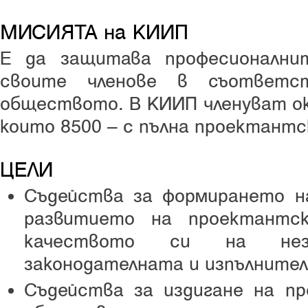
МИСИЯТА на КИИП
Е да защитава професионални
своите членове в съответс
обществото. В КИИП членуват ок
които 8500 – с пълна проектантс
ЦЕЛИ
Съдейства за формирането н
развитието на проектантс
качеството си на нез
законодателната и изпълнител
Съдейства за издигане на п