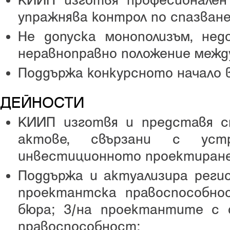
КИИП изготвя професионален
упражнява контрол по спазване
Не допуска монополизъм, не
неравноправно положение межд
Поддържа конкурсното начало 
ДЕЙНОСТИ
КИИП изготвя и представя 
актове, свързани с устр
инвестиционното проектиран
Поддържа и актуализира регис
проектантска правоспособно
бюра; 3/на проектантите с 
правоспособност;