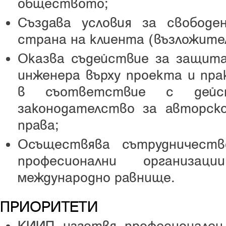
обществото;
Създава условия за свобод
страна на клиента (възложител
Оказва съдействие за защит
инженера върху проекта и пра
в съответствие с дейс
законодателство за авторск
права;
Осъществява сътрудничест
професионални организа
международно равнище.
ПРИОРИТЕТИ