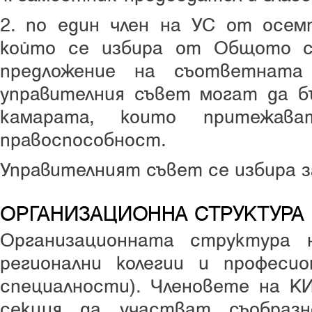
2. по един член на УС от осем
който се избира от Общото с
предложение на съответната
управителния съвет могат да б
камарата, които притежава
правоспособност.
Управителният съвет се избира за
ОРГАНИЗАЦИОННА СТРУКТУРА
Организационната структура
регионални колегии и професио
специалности). Членовете на К
секция да участват съобраз