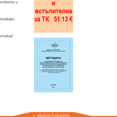
лството и
отговори
ктивна"
обратно в началото