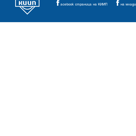
acebook страница на КИИП
на млад