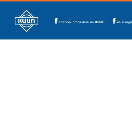
acebook страница на КИИП
на млад