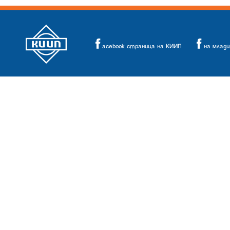
acebook страница на КИИП
на млад