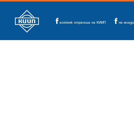
acebook страница на КИИП
на млад