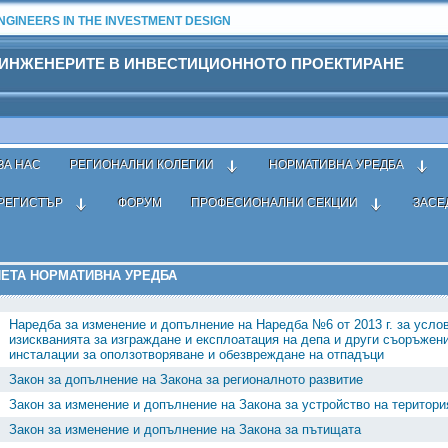
GINEERS IN THE INVESTMENT DESIGN
 ИНЖЕНЕРИТЕ В ИНВЕСТИЦИОННОТО ПРОЕКТИРАНЕ
ЗА НАС
РЕГИОНАЛНИ КОЛЕГИИ
НОРМАТИВНА УРЕДБА
РЕГИСТЪР
ФОРУМ
ПРОФЕСИОНАЛНИ СЕКЦИИ
ЗАСЕ
ивна уредба
›
Външна
› Приета
ЕТА НОРМАТИВНА УРЕДБА
Наредба за изменение и допълнение на Наредба №6 от 2013 г. за усло
изискванията за изграждане и експлоатация на депа и други съоръжен
инсталации за оползотворяване и обезвреждане на отпадъци
Закон за допълнение на Закона за регионалното развитие
Закон за изменение и допълнение на Закона за устройство на територи
Закон за изменение и допълнение на Закона за пътищата