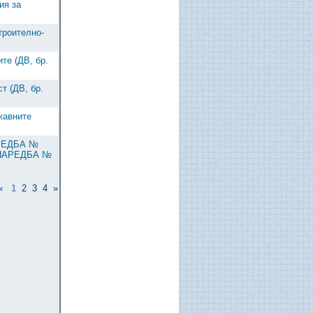
ия за
троително-
те (ДВ, бр.
т (ДВ, бр.
жавните
АРЕДБА №
, НАРЕДБА №
«
1
2
3
4
»