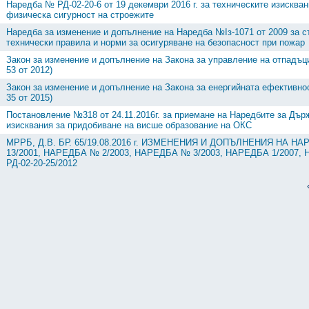
Наредба № РД-02-20-6 от 19 декември 2016 г. за техническите изискван
физическа сигурност на строежите
Наредба за изменение и допълнение на Наредба №Iз-1071 от 2009 за с
технически правила и норми за осигуряване на безопасност при пожар
Закон за изменение и допълнение на Закона за управление на отпадъци
53 от 2012)
Закон за изменение и допълнение на Закона за енергийната ефективнос
35 от 2015)
Постановление №318 от 24.11.2016г. за приемане на Наредбите за Дър
изисквания за придобиване на висше образование на ОКС
МРРБ, Д.В. БР. 65/19.08.2016 г. ИЗМЕНЕНИЯ И ДОПЪЛНЕНИЯ НА Н
13/2001, НАРЕДБА № 2/2003, НАРЕДБА № 3/2003, НАРЕДБА 1/2007
РД-02-20-25/2012