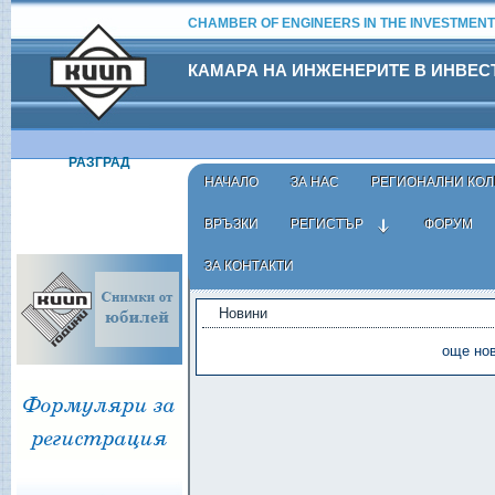
CHAMBER OF ENGINEERS IN THE INVESTMENT
КАМАРА НА ИНЖЕНЕРИТЕ В ИНВЕ
РАЗГРАД
НАЧАЛО
ЗА НАС
РЕГИОНАЛНИ КОЛ
ВРЪЗКИ
РЕГИСТЪР
ФОРУМ
ЗА КОНТАКТИ
АКТУАЛНО
Новини
още нов