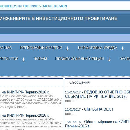
GINEERS IN THE INVESTMENT DESIGN
 ИНЖЕНЕРИТЕ В ИНВЕСТИЦИОННОТО ПРОЕКТИРАНЕ
ЗА НАС
РЕГИОНАЛНИ КОЛЕГИИ
НОРМАТИВНА УРЕДБА
РЕГИСТЪР
ФОРУМ
ПРОФЕСИОНАЛНИ СЕКЦИИ
ЗАСЕ
Съобщения
 на КИИП-РК-Перник-2016 г.
- РЕДОВНО ОТЧЕТНО О
16/01/2017
е на Регионална колегия на КИИП-
СЪБРАНИЕ НА РК ПЕРНИК, 2017г.
роведе от 17.00 часа на 17.02.2016 год. /
още...
рентната зала /малък салон/ на Двореца
още...
гр. Перник
- СКРЪБНА ВЕСТ
12/01/2017
още...
 на КИИП-РК-Перник-2016 г.
е на Регионална колегия на КИИП-
- Общо събрание на КИИП-
15/01/2015
роведе от 17.00 часа на 17.02.2016 год. /
Перник-2015 г.
рентната зала /малък салон/ на Двореца