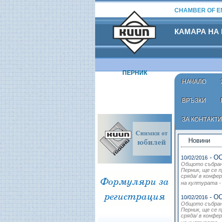
CHAMBER OF EN
КАМАРА НА
ПЕРНИК
НАЧАЛО
ВРЪЗКИ
ЗА КОНТАКТИ
АКТУАЛНО
Новини
- ОС
10/02/2016
Общото събрани
Перник, ще се п
сряда/ в конфе
на културата - 
- ОС
10/02/2016
Общото събрани
Перник, ще се п
сряда/ в конфе