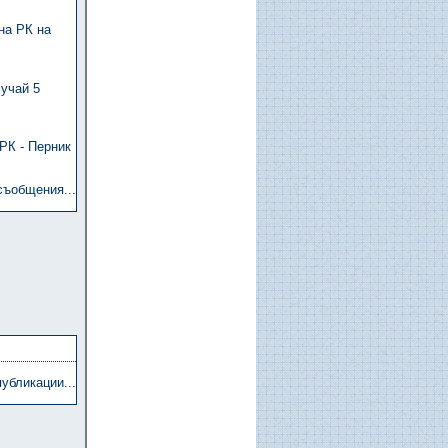
на РК на
лучай 5
РК - Перник
съобщения...
убликации...