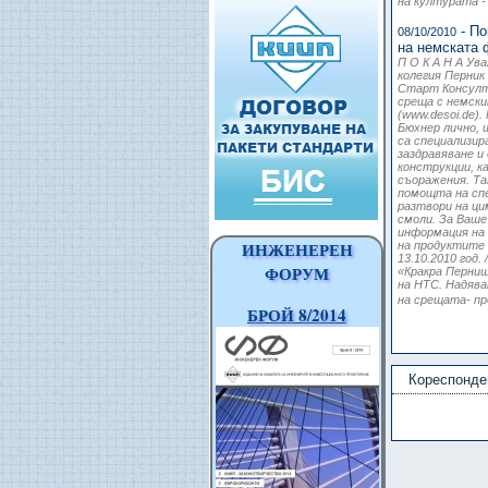
на културата - 
- По
08/10/2010
на немската
П О К А Н А Ув
колегия Перни
Старт Консулт 
среща с немск
(www.desoi.de)
Бюхнер лично, 
са специализир
заздравяване и
конструкции, к
съоражения. Та
помощта на спе
разтвори на ци
смоли. За Ваше
информация на 
ИНЖЕНЕРЕН
на продуктите 
13.10.2010 год. 
ФОРУМ
«Кракра Перниш
на НТС. Надява
на срещата- пр
БРОЙ 8/2014
Кореспонде