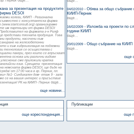
още...
още...
гр. Перник
кана за прeзентация на продуктите
- Обява за общо събрание 
04/02/2010
 фирма DESOI
КИИП-Перник
ажаеми колеги, КИИП - Регионална
още...
к съвместно с консултантска фирма
(www.startconsult.org) организираме
- Изложба на проекти по с
16/02/2009
ите им партньори от фирма DESOI
години КИИП
. Представител на фирмата г-н Ролф
още...
ще представи тяхната продукция. Това
ани продукти, насочени към
 саниране на железобетонни
- Общо събрание на КИИП 
20/01/2009
акто и към хидроизолация на подземни
още...
зи технология се осъществява с
циални пакери, през които се впръскват
още 
ментна основа или различни видове
 улеснение сме приложили кратка
английски език. Срещата -презентация
на немската фирма DESOI, ще бъде на
/сряда/ от 17:00 часа в гр. Перник, пл.
ки» №1- Синдикален дом- етаж 9 - зала
ме се на вашия интерес и присъствие
още...
езентация! РК на КИИП- Перник
още новини...
нция
Публикации
още кореспонденция...
още п