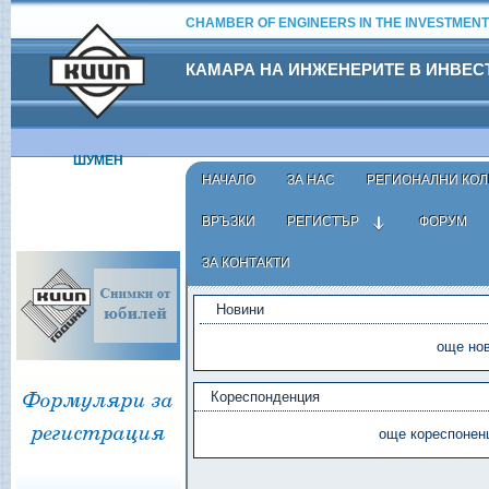
CHAMBER OF ENGINEERS IN THE INVESTMENT
КАМАРА НА ИНЖЕНЕРИТЕ В ИНВЕ
ШУМЕН
НАЧАЛО
ЗА НАС
РЕГИОНАЛНИ КОЛ
ВРЪЗКИ
РЕГИСТЪР
ФОРУМ
ЗА КОНТАКТИ
ЕАСТ - АКТУАЛНО
Новини
още нов
Кореспонденция
още кореспоненц