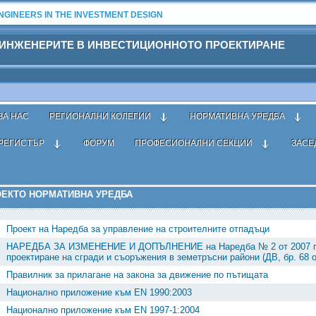
GINEERS IN THE INVESTMENT DESIGN
 ИНЖЕНЕРИТЕ В ИНВЕСТИЦИОННОТО ПРОЕКТИРАНЕ
ЗА НАС
РЕГИОНАЛНИ КОЛЕГИИ
НОРМАТИВНА УРЕДБА
РЕГИСТЪР
ФОРУМ
ПРОФЕСИОНАЛНИ СЕКЦИИ
ЗАСЕ
ивна уредба
›
Външна
› Проекто
ЕКТО НОРМАТИВНА УРЕДБА
Проект на Наредба за управление на строителните отпадъци
НАРЕДБА ЗА ИЗМЕНЕНИЕ И ДОПЪЛНЕНИЕ на Наредба № 2 от 2007 г.
проектиране на сгради и съоръжения в земетръсни райони (ДВ, бр. 68 от
Правилник за прилагане на закона за движение по пътищата
Национално приложение към EN 1990:2003
Национално приложение към EN 1997-1:2004