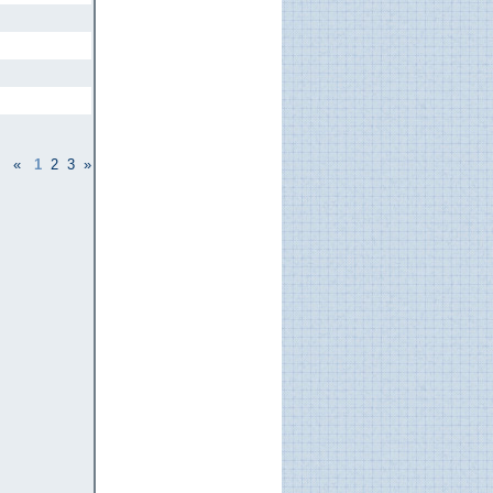
«
1
2
3
»