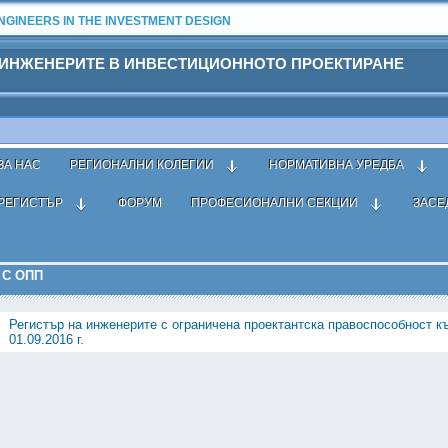
GINEERS IN THE INVESTMENT DESIGN
 ИНЖЕНЕРИТЕ В ИНВЕСТИЦИОННОТО ПРОЕКТИРАНЕ
ЗА НАС
РЕГИОНАЛНИ КОЛЕГИИ
НОРМАТИВНА УРЕДБА
РЕГИСТЪР
ФОРУМ
ПРОФЕСИОНАЛНИ СЕКЦИИ
ЗАСЕ
ър
›
Вписани в регистрите
› Проектанти с ОПП
 С ОПП
Регистър на инженерите с ограничена проектантска правоспособност к
01.09.2016 г.