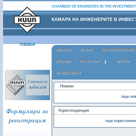
CHAMBER OF ENGINEERS IN THE INVESTMENT
КАМАРА НА ИНЖЕНЕРИТЕ В ИНВЕ
ПЛЕВЕН
НАЧАЛО
ЗА НАС
РЕГИОНАЛНИ КОЛ
ВРЪЗКИ
РЕГИСТЪР
ФОРУМ
ЗА КОНТАКТИ
ЕАСТ - АКТУАЛНО
Новини
още нов
Кореспонденция
още кореспоненц