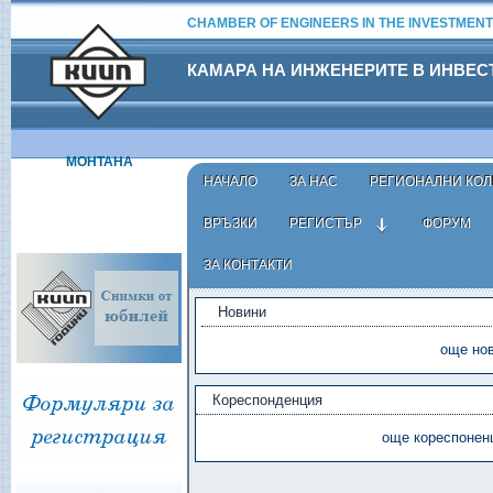
CHAMBER OF ENGINEERS IN THE INVESTMENT
КАМАРА НА ИНЖЕНЕРИТЕ В ИНВЕ
МОНТАНА
НАЧАЛО
ЗА НАС
РЕГИОНАЛНИ КОЛ
ВРЪЗКИ
РЕГИСТЪР
ФОРУМ
ЗА КОНТАКТИ
ГПГЛ - АКТУАЛНО
Новини
още нов
Кореспонденция
още кореспоненц