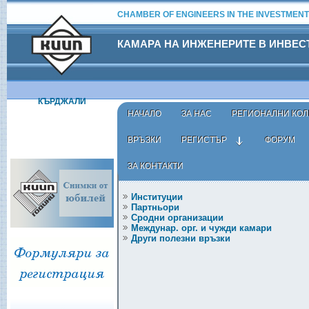
CHAMBER OF ENGINEERS IN THE INVESTMENT
КАМАРА НА ИНЖЕНЕРИТЕ В ИНВЕ
КЪРДЖАЛИ
НАЧАЛО
ЗА НАС
РЕГИОНАЛНИ КОЛ
ВРЪЗКИ
РЕГИСТЪР
ФОРУМ
ЗА КОНТАКТИ
ВРЪЗКИ
Институции
Партньори
Сродни организации
Междунар. орг. и чужди камари
Други полезни връзки