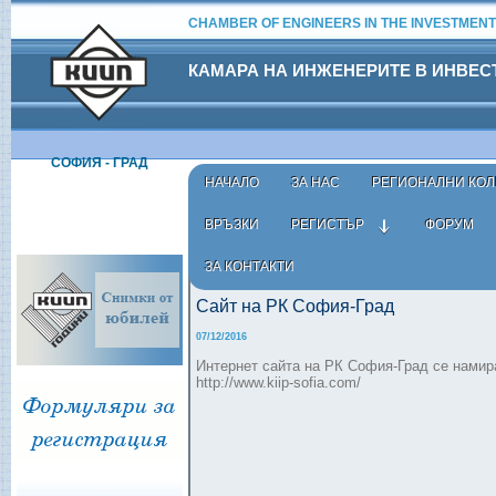
CHAMBER OF ENGINEERS IN THE INVESTMENT
КАМАРА НА ИНЖЕНЕРИТЕ В ИНВЕ
СОФИЯ - ГРАД
НАЧАЛО
ЗА НАС
РЕГИОНАЛНИ КОЛ
ВРЪЗКИ
РЕГИСТЪР
ФОРУМ
ЗА КОНТАКТИ
Начало
›
Актуално
›
Новини
› Сайт на РК София-Гра
Сайт на РК София-Град
07/12/2016
Интернет сайта на РК София-Град се намир
http://www.kiip-sofia.com/